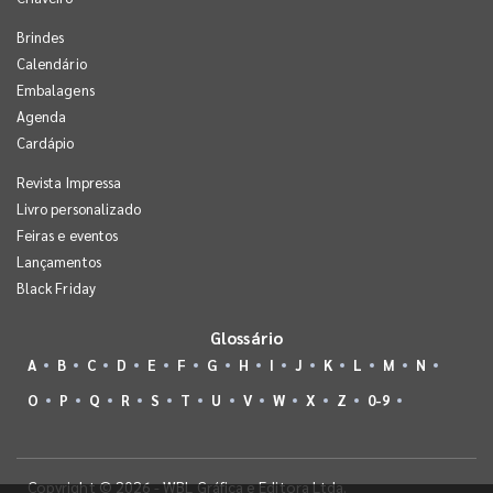
Brindes
Calendário
Embalagens
Agenda
Cardápio
Revista Impressa
Livro personalizado
Feiras e eventos
Lançamentos
Black Friday
Glossário
A
B
C
D
E
F
G
H
I
J
K
L
M
N
O
P
Q
R
S
T
U
V
W
X
Z
0-9
Copyright © 2026 - WBL Gráfica e Editora Ltda.