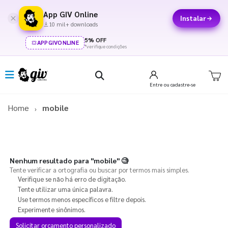
App GIV Online
Instalar
10 mil+ downloads
5% OFF
APPGIVONLINE
*verifique condições
Entre
ou cadastre-se
Home
mobile
Nenhum resultado para
"mobile"
🧐
Tente verificar a ortografia ou buscar por termos mais simples.
Verifique se não há erro de digitação.
Tente utilizar uma única palavra.
Use termos menos específicos e filtre depois.
Experimente sinônimos.
Solicitar orçamento personalizado