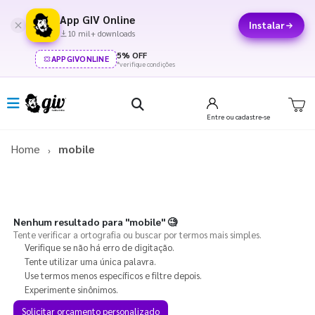
App GIV Online
Instalar
10 mil+ downloads
5% OFF
APPGIVONLINE
*verifique condições
Entre
ou cadastre-se
Home
mobile
Nenhum resultado para
"mobile"
🧐
Tente verificar a ortografia ou buscar por termos mais simples.
Verifique se não há erro de digitação.
Tente utilizar uma única palavra.
Use termos menos específicos e filtre depois.
Experimente sinônimos.
Solicitar orçamento personalizado