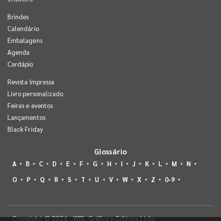
Brindes
Calendário
Embalagens
Agenda
Cardápio
Revista Impressa
Livro personalizado
Feiras e eventos
Lançamentos
Black Friday
Glossário
A
B
C
D
E
F
G
H
I
J
K
L
M
N
O
P
Q
R
S
T
U
V
W
X
Z
0-9
Copyright © 2026 - WBL Gráfica e Editora Ltda.