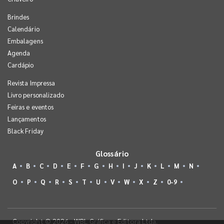
Brindes
Calendário
Embalagens
Agenda
Cardápio
Revista Impressa
Livro personalizado
Feiras e eventos
Lançamentos
Black Friday
Glossário
A
B
C
D
E
F
G
H
I
J
K
L
M
N
O
P
Q
R
S
T
U
V
W
X
Z
0-9
Copyright © 2026 - WBL Gráfica e Editora Ltda.