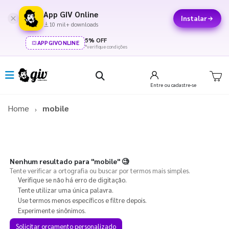
App GIV Online
Instalar
10 mil+ downloads
5% OFF
APPGIVONLINE
*verifique condições
Entre
ou cadastre-se
Home
mobile
Nenhum resultado para
"mobile"
🧐
Tente verificar a ortografia ou buscar por termos mais simples.
Verifique se não há erro de digitação.
Tente utilizar uma única palavra.
Use termos menos específicos e filtre depois.
Experimente sinônimos.
Solicitar orçamento personalizado