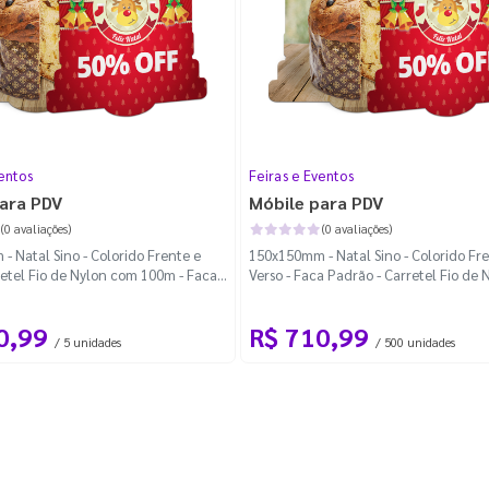
entos
Feiras e Eventos
ara PDV
Móbile para PDV
(0 avaliações)
(0 avaliações)
 Natal Sino - Colorido Frente e
150x150mm - Natal Sino - Colorido Fr
retel Fio de Nylon com 100m - Faca
Verso - Faca Padrão - Carretel Fio de 
com 100m
0,99
R$ 710,99
/ 5 unidades
/ 500 unidades