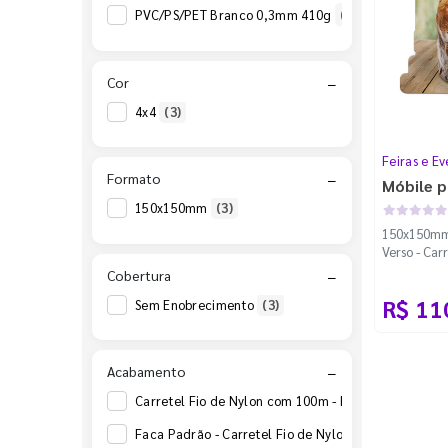
PVC/PS/PET Branco 0,3mm 410g
(1)
Cor
−
4x4
(3)
Feiras e Ev
Formato
−
Móbile p
150x150mm
(3)
150x150mm -
Verso - Car
Padrão
Cobertura
−
R$ 11
Sem Enobrecimento
(3)
Acabamento
−
Carretel Fio de Nylon com 100m - Faca Padrão
(2)
Faca Padrão - Carretel Fio de Nylon com 100m
(1)