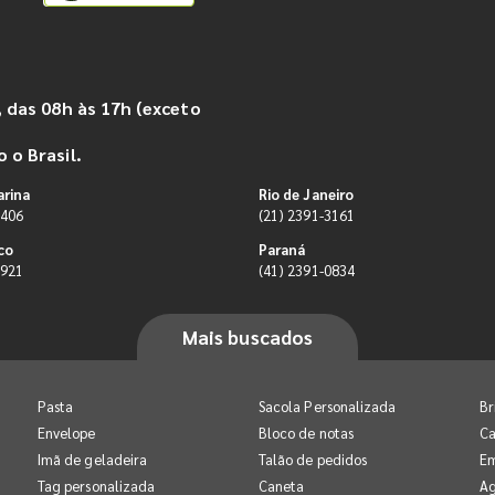
 das 08h às 17h (exceto
 o Brasil.
arina
Rio de Janeiro
9406
(21) 2391-3161
co
Paraná
0921
(41) 2391-0834
Mais buscados
Pasta
Sacola Personalizada
Br
Envelope
Bloco de notas
Ca
Imã de geladeira
Talão de pedidos
E
Tag personalizada
Caneta
A