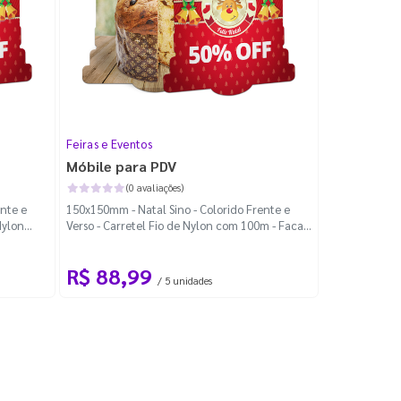
Feiras e Eventos
Móbile para PDV
(0 avaliações)
ente e
150x150mm - Natal Sino - Colorido Frente e
Nylon
Verso - Carretel Fio de Nylon com 100m - Faca
Padrão
R$ 88,99
/ 5 unidades