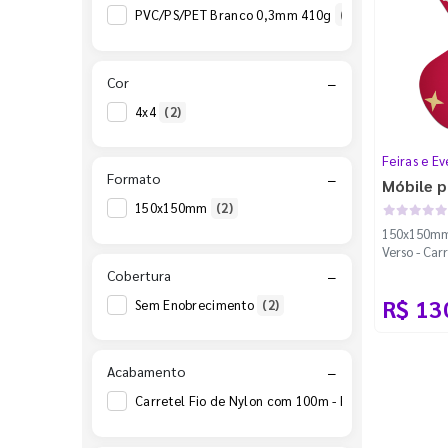
PVC/PS/PET Branco 0,3mm 410g
(1)
Cor
−
4x4
(2)
Feiras e Ev
Formato
−
Móbile p
150x150mm
(2)
150x150mm -
Verso - Car
Padrão
Cobertura
−
R$ 13
Sem Enobrecimento
(2)
Acabamento
−
Carretel Fio de Nylon com 100m - Faca Padrão
(2)