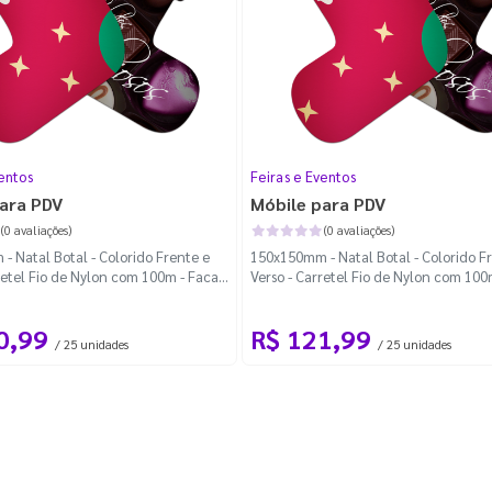
entos
Feiras e Eventos
ara PDV
Móbile para PDV
(0 avaliações)
(0 avaliações)
 Natal Botal - Colorido Frente e
150x150mm - Natal Botal - Colorido F
retel Fio de Nylon com 100m - Faca
Verso - Carretel Fio de Nylon com 100
Padrão
0,99
R$ 121,99
/ 25 unidades
/ 25 unidades