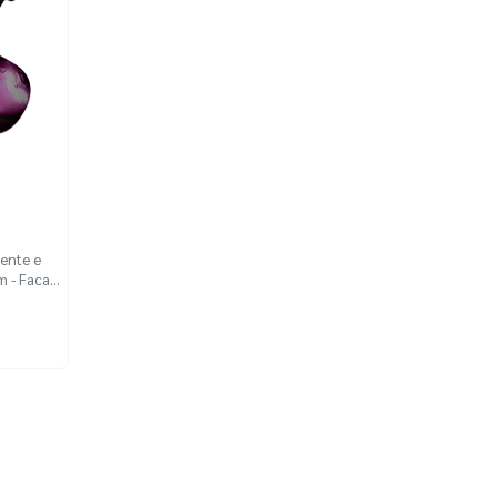
rente e
m - Faca