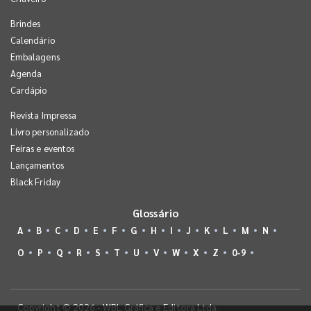
Brindes
Calendário
Embalagens
Agenda
Cardápio
Revista Impressa
Livro personalizado
Feiras e eventos
Lançamentos
Black Friday
Glossário
A
B
C
D
E
F
G
H
I
J
K
L
M
N
O
P
Q
R
S
T
U
V
W
X
Z
0-9
Copyright © 2026 - WBL Gráfica e Editora Ltda.