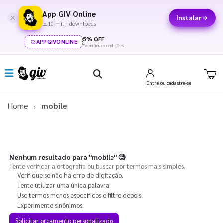
App GIV Online
Instalar
10 mil+ downloads
5% OFF
APPGIVONLINE
*verifique condições
Entre
ou cadastre-se
Home
mobile
Nenhum resultado para
"mobile"
🧐
Tente verificar a ortografia ou buscar por termos mais simples.
Verifique se não há erro de digitação.
Tente utilizar uma única palavra.
Use termos menos específicos e filtre depois.
Experimente sinônimos.
Solicitar orçamento personalizado