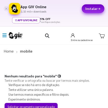
App GIV Online
Instalar
10 mil+ downloads
5% OFF
APPGIVONLINE
*verifique condições
Entre
ou cadastre-se
Home
mobile
Nenhum resultado para
"mobile"
🧐
Tente verificar a ortografia ou buscar por termos mais simples.
Verifique se não há erro de digitação.
Tente utilizar uma única palavra.
Use termos menos específicos e filtre depois.
Experimente sinônimos.
Solicitar orçamento personalizado