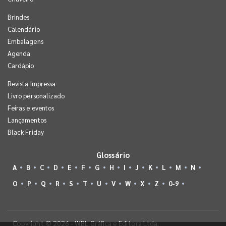
Brindes
Calendário
Embalagens
Agenda
Cardápio
Revista Impressa
Livro personalizado
Feiras e eventos
Lançamentos
Black Friday
Glossário
A
B
C
D
E
F
G
H
I
J
K
L
M
N
O
P
Q
R
S
T
U
V
W
X
Z
0-9
Copyright © 2026 - WBL Gráfica e Editora Ltda.