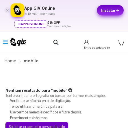
App GIV Online
Instalar
10 mil+ downloads
5% OFF
APPGIVONLINE
*verifique condições
Entre
ou cadastre-se
Home
mobile
Nenhum resultado para
"mobile"
🧐
Tente verificar a ortografia ou buscar por termos mais simples.
Verifique se não há erro de digitação.
Tente utilizar uma única palavra.
Use termos menos específicos e filtre depois.
Experimente sinônimos.
Solicitar orçamento personalizado