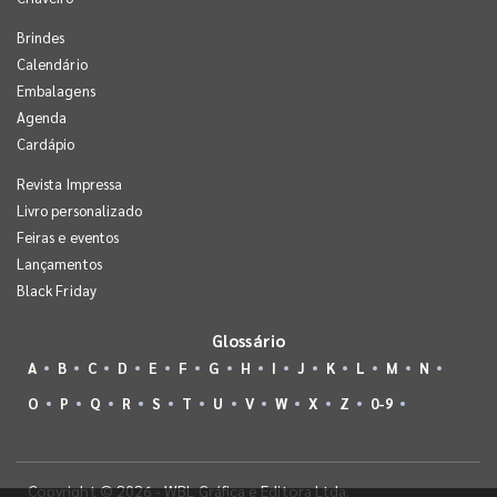
Brindes
Calendário
Embalagens
Agenda
Cardápio
Revista Impressa
Livro personalizado
Feiras e eventos
Lançamentos
Black Friday
Glossário
A
B
C
D
E
F
G
H
I
J
K
L
M
N
O
P
Q
R
S
T
U
V
W
X
Z
0-9
Copyright © 2026 - WBL Gráfica e Editora Ltda.