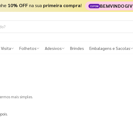
nhe
10% OFF
na sua
primeira compra
!
BEMVINDOGIV
CUPOM
 Visita
Folhetos
Adesivos
Brindes
Embalagens e Sacolas
termos mais simples.
pois.