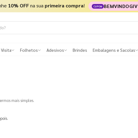
nhe
10% OFF
na sua
primeira compra
!
BEMVINDOGIV
CUPOM
 Visita
Folhetos
Adesivos
Brindes
Embalagens e Sacolas
termos mais simples.
pois.