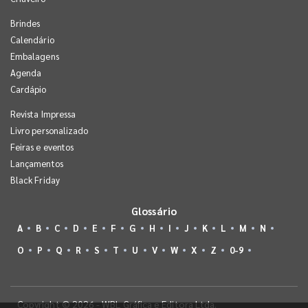
Brindes
Calendário
Embalagens
Agenda
Cardápio
Revista Impressa
Livro personalizado
Feiras e eventos
Lançamentos
Black Friday
Glossário
A
B
C
D
E
F
G
H
I
J
K
L
M
N
O
P
Q
R
S
T
U
V
W
X
Z
0-9
Copyright © 2026 - WBL Gráfica e Editora Ltda.