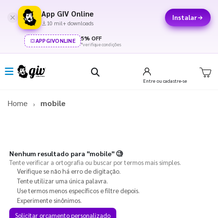
App GIV Online
Instalar
10 mil+ downloads
5% OFF
APPGIVONLINE
*verifique condições
Entre
ou cadastre-se
Home
mobile
Nenhum resultado para
"mobile"
🧐
Tente verificar a ortografia ou buscar por termos mais simples.
Verifique se não há erro de digitação.
Tente utilizar uma única palavra.
Use termos menos específicos e filtre depois.
Experimente sinônimos.
Solicitar orçamento personalizado