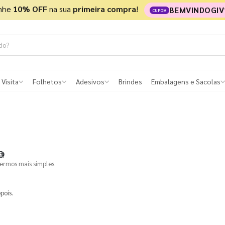
nhe
10% OFF
na sua
primeira compra
!
BEMVINDOGIV
CUPOM
 Visita
Folhetos
Adesivos
Brindes
Embalagens e Sacolas

termos mais simples.
pois.