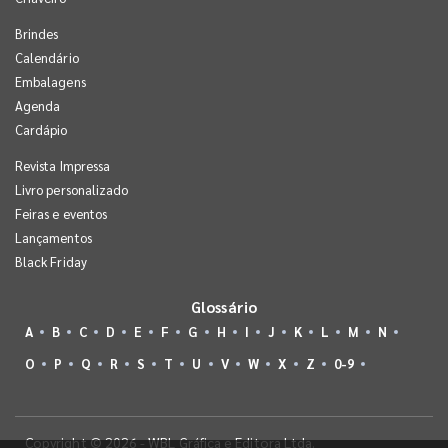
Brindes
Calendário
Embalagens
Agenda
Cardápio
Revista Impressa
Livro personalizado
Feiras e eventos
Lançamentos
Black Friday
Glossário
A
B
C
D
E
F
G
H
I
J
K
L
M
N
O
P
Q
R
S
T
U
V
W
X
Z
0-9
Copyright © 2026 - WBL Gráfica e Editora Ltda.