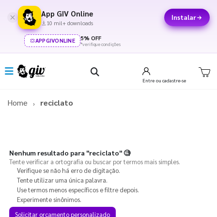
App GIV Online
Instalar
10 mil+ downloads
5% OFF
APPGIVONLINE
*verifique condições
Entre
ou cadastre-se
Home
reciclato
Nenhum resultado para
"reciclato"
🧐
Tente verificar a ortografia ou buscar por termos mais simples.
Verifique se não há erro de digitação.
Tente utilizar uma única palavra.
Use termos menos específicos e filtre depois.
Experimente sinônimos.
Solicitar orçamento personalizado