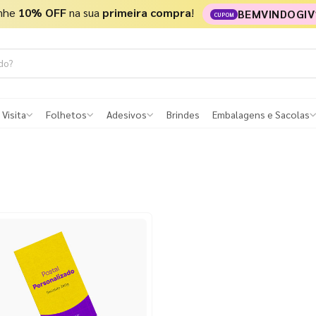
nhe
10% OFF
na sua
primeira compra
!
BEMVINDOGIV
CUPOM
 Visita
Folhetos
Adesivos
Brindes
Embalagens e Sacolas