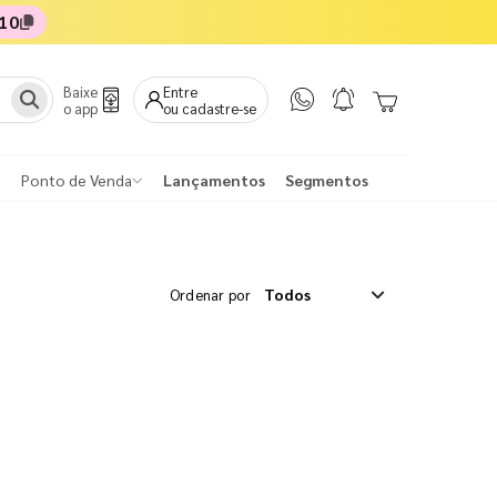
10
Baixe
Entre
o app
ou cadastre-se
Ponto de Venda
Lançamentos
Segmentos
Ordenar por