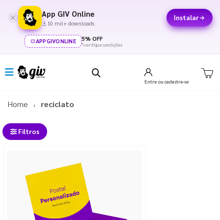
App GIV Online
Instalar
10 mil+ downloads
5% OFF
APPGIVONLINE
*verifique condições
Entre
ou cadastre-se
Home
reciclato
Filtros