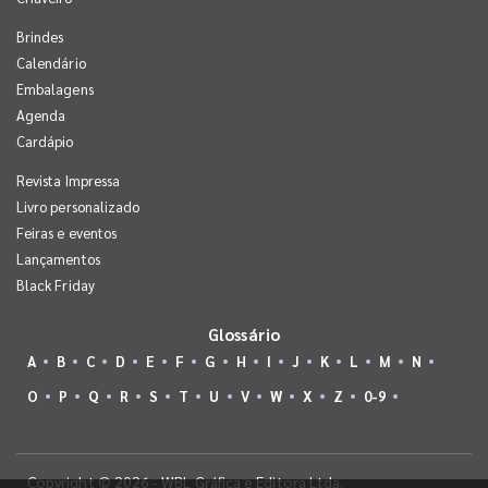
Brindes
Calendário
Embalagens
Agenda
Cardápio
Revista Impressa
Livro personalizado
Feiras e eventos
Lançamentos
Black Friday
Glossário
A
B
C
D
E
F
G
H
I
J
K
L
M
N
O
P
Q
R
S
T
U
V
W
X
Z
0-9
Copyright © 2026 - WBL Gráfica e Editora Ltda.