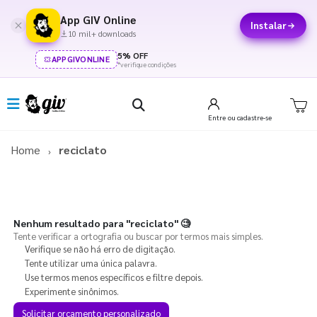
App GIV Online
Instalar
10 mil+ downloads
5% OFF
APPGIVONLINE
*verifique condições
Entre
ou cadastre-se
Home
reciclato
Nenhum resultado para
"reciclato"
🧐
Tente verificar a ortografia ou buscar por termos mais simples.
Verifique se não há erro de digitação.
Tente utilizar uma única palavra.
Use termos menos específicos e filtre depois.
Experimente sinônimos.
Solicitar orçamento personalizado