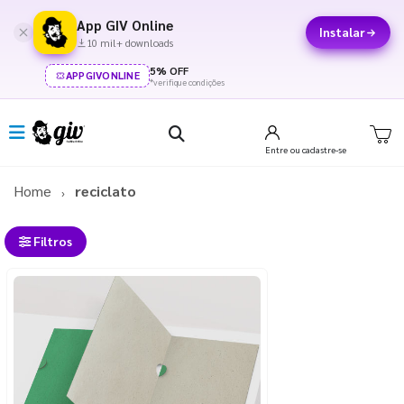
App GIV Online
Instalar
10 mil+ downloads
5% OFF
APPGIVONLINE
*verifique condições
Entre
ou cadastre-se
Home
reciclato
Filtros