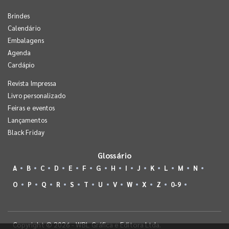
Brindes
Calendário
Embalagens
Agenda
Cardápio
Revista Impressa
Livro personalizado
Feiras e eventos
Lançamentos
Black Friday
Glossário
A
B
C
D
E
F
G
H
I
J
K
L
M
N
O
P
Q
R
S
T
U
V
W
X
Z
0-9
Copyright © 2026 - WBL Gráfica e Editora Ltda.