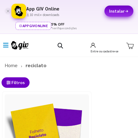
App GIV Online
Instalar
10 mil+ downloads
5% OFF
APPGIVONLINE
*verifique condições
Entre
ou cadastre-se
Home
reciclato
Filtros