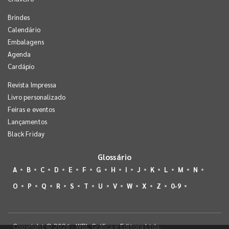
Brindes
Calendário
Embalagens
Agenda
Cardápio
Revista Impressa
Livro personalizado
Feiras e eventos
Lançamentos
Black Friday
Glossário
A
B
C
D
E
F
G
H
I
J
K
L
M
N
O
P
Q
R
S
T
U
V
W
X
Z
0-9
Copyright © 2026 - WBL Gráfica e Editora Ltda.