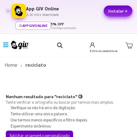
App GIV Online
Instalar
10 mil+ downloads
5% OFF
APPGIVONLINE
*verifique condições
Entre
ou cadastre-se
Home
reciclato
Nenhum resultado para
"reciclato"
🧐
Tente verificar a ortografia ou buscar por termos mais simples.
Verifique se não há erro de digitação.
Tente utilizar uma única palavra.
Use termos menos específicos e filtre depois.
Experimente sinônimos.
Solicitar orçamento personalizado