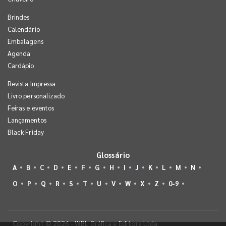
Brindes
Calendário
Embalagens
Agenda
Cardápio
Revista Impressa
Livro personalizado
Feiras e eventos
Lançamentos
Black Friday
Glossário
A
B
C
D
E
F
G
H
I
J
K
L
M
N
O
P
Q
R
S
T
U
V
W
X
Z
0-9
Copyright © 2026 - WBL Gráfica e Editora Ltda.