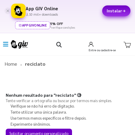
App GIV Online
Instalar
10 mil+ downloads
5% OFF
APPGIVONLINE
*verifique condições
Entre
ou cadastre-se
Home
reciclato
Nenhum resultado para
"reciclato"
🧐
Tente verificar a ortografia ou buscar por termos mais simples.
Verifique se não há erro de digitação.
Tente utilizar uma única palavra.
Use termos menos específicos e filtre depois.
Experimente sinônimos.
Solicitar orçamento personalizado