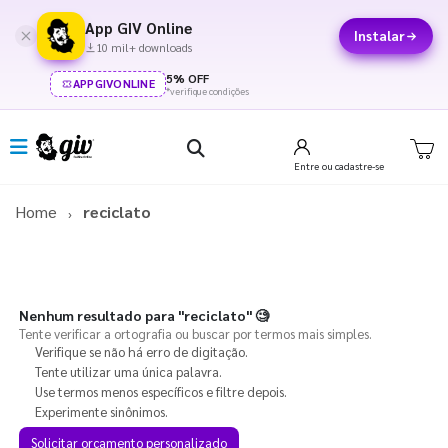
App GIV Online
Instalar
10 mil+ downloads
5% OFF
APPGIVONLINE
*verifique condições
Entre
ou cadastre-se
Home
reciclato
Nenhum resultado para
"reciclato"
🧐
Tente verificar a ortografia ou buscar por termos mais simples.
Verifique se não há erro de digitação.
Tente utilizar uma única palavra.
Use termos menos específicos e filtre depois.
Experimente sinônimos.
Solicitar orçamento personalizado