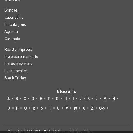
Brindes
Calendário
Embalagens
Agenda
Cardápio
Revista Impressa
Livro personalizado
Feiras e eventos
Lançamentos
Black Friday
Glossário
A
B
C
D
E
F
G
H
I
J
K
L
M
N
O
P
Q
R
S
T
U
V
W
X
Z
0-9
Copyright © 2026 - WBL Gráfica e Editora Ltda.