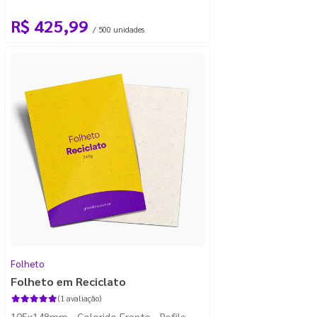
R$ 425,99
/ 500 unidades
Folheto
Folheto em Reciclato
(1 avaliação)
105x148mm - Colorido Frente - Refile