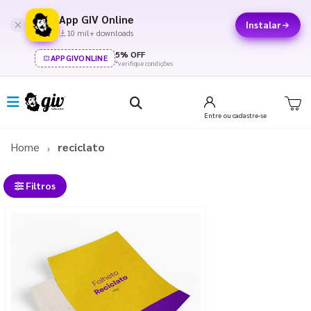
App GIV Online
Instalar
10 mil+ downloads
5% OFF
APPGIVONLINE
*verifique condições
Entre
ou cadastre-se
Home
reciclato
Filtros