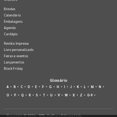
Brindes
Calendário
Embalagens
Agenda
Cardápio
Revista Impressa
Livro personalizado
Feiras e eventos
Lançamentos
Black Friday
Glossário
A
B
C
D
E
F
G
H
I
J
K
L
M
N
O
P
Q
R
S
T
U
V
W
X
Z
0-9
Copyright © 2026 - WBL Gráfica e Editora Ltda.