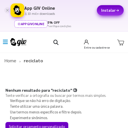
App GIV Online
Instalar
10 mil+ downloads
5% OFF
APPGIVONLINE
*verifique condições
Entre
ou cadastre-se
Home
reciclato
Nenhum resultado para
"reciclato"
🧐
Tente verificar a ortografia ou buscar por termos mais simples.
Verifique se não há erro de digitação.
Tente utilizar uma única palavra.
Use termos menos específicos e filtre depois.
Experimente sinônimos.
Solicitar orçamento personalizado