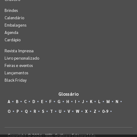
Brindes
Calendário
Embalagens
Agenda
Cardápio
Revista Impressa
Livro personalizado
Feiras e eventos
Lançamentos
Black Friday
Glossário
A
B
C
D
E
F
G
H
I
J
K
L
M
N
O
P
Q
R
S
T
U
V
W
X
Z
0-9
Copyright © 2026 - WBL Gráfica e Editora Ltda.