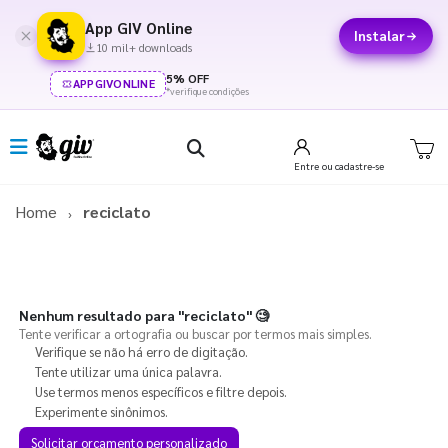
App GIV Online
Instalar
10 mil+ downloads
5% OFF
APPGIVONLINE
*verifique condições
Entre
ou cadastre-se
Home
reciclato
Nenhum resultado para
"reciclato"
🧐
Tente verificar a ortografia ou buscar por termos mais simples.
Verifique se não há erro de digitação.
Tente utilizar uma única palavra.
Use termos menos específicos e filtre depois.
Experimente sinônimos.
Solicitar orçamento personalizado