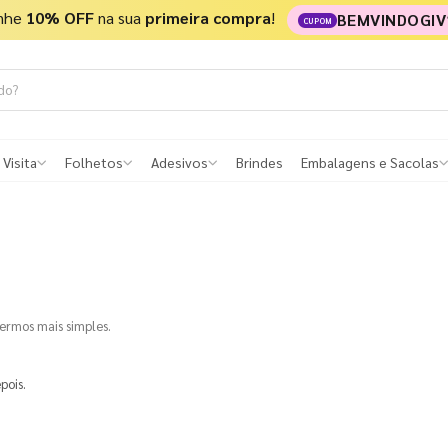
nhe
10% OFF
na sua
primeira compra
!
BEMVINDOGIV
CUPOM
 Visita
Folhetos
Adesivos
Brindes
Embalagens e Sacolas
termos mais simples.
pois.