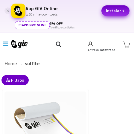
App GIV Online
Instalar
10 mil+ downloads
5% OFF
APPGIVONLINE
*verifique condições
Entre
ou cadastre-se
Home
sulfite
Filtros