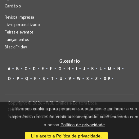
Cardápio
Revista Impressa
Livro personalizado
Feiras e eventos
Lançamentos
Black Friday
Glossário
A
B
C
D
E
F
G
H
I
J
K
L
M
N
O
P
Q
R
S
T
U
V
W
X
Z
0-9
Copyright © 2026 - WBL Gráfica e Editora Ltda.
Utilizamos cookies para personalizar anúncios e melhorar a sua
CNPJ 08.142.850/0001-36 - Rua Prefeito Takume Koike, 499 -
Núcleo Itaim - Ferraz de Vasconcelos - SP - CEP 08538-100
experiência no site. Ao continuar navegando, você concorda com
a nossa
Política de privacidade
Li e aceito a Política de privacidade.