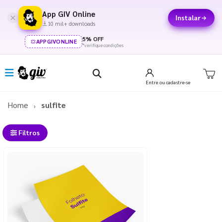
App GIV Online
Instalar
10 mil+ downloads
5% OFF
APPGIVONLINE
*verifique condições
Entre
ou cadastre-se
Home
sulfite
Filtros