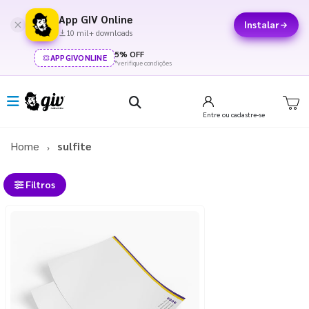
App GIV Online
Instalar
10 mil+ downloads
5% OFF
APPGIVONLINE
*verifique condições
Entre
ou cadastre-se
Home
sulfite
Filtros