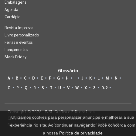
Embalagens
Agenda
Cardápio
Revista Impressa
Livro personalizado
Feiras e eventos
Lançamentos
Black Friday
Glossário
A
B
C
D
E
F
G
H
I
J
K
L
M
N
O
P
Q
R
S
T
U
V
W
X
Z
0-9
Copyright © 2026 - WBL Gráfica e Editora Ltda.
Utilizamos cookies para personalizar anúncios e melhorar a sua
CNPJ 08.142.850/0001-36 - Rua Prefeito Takume Koike, 499 -
Núcleo Itaim - Ferraz de Vasconcelos - SP - CEP 08538-100
experiência no site. Ao continuar navegando, você concorda com
a nossa
Política de privacidade