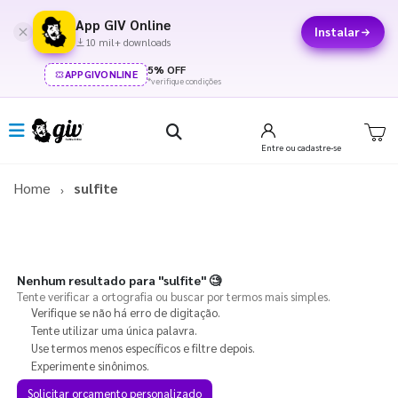
App GIV Online
Instalar
10 mil+ downloads
5% OFF
APPGIVONLINE
*verifique condições
Entre
ou cadastre-se
Home
sulfite
Nenhum resultado para
"sulfite"
🧐
Tente verificar a ortografia ou buscar por termos mais simples.
Verifique se não há erro de digitação.
Tente utilizar uma única palavra.
Use termos menos específicos e filtre depois.
Experimente sinônimos.
Solicitar orçamento personalizado