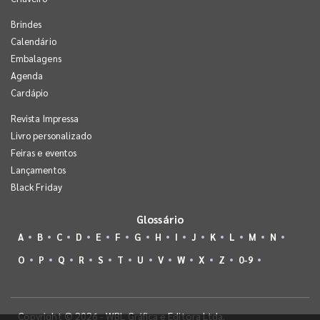
Brindes
Calendário
Embalagens
Agenda
Cardápio
Revista Impressa
Livro personalizado
Feiras e eventos
Lançamentos
Black Friday
Glossário
A
B
C
D
E
F
G
H
I
J
K
L
M
N
O
P
Q
R
S
T
U
V
W
X
Z
0-9
Copyright © 2026 - WBL Gráfica e Editora Ltda.