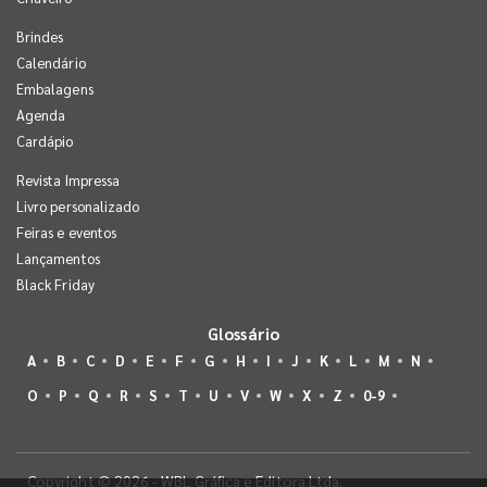
Brindes
Calendário
Embalagens
Agenda
Cardápio
Revista Impressa
Livro personalizado
Feiras e eventos
Lançamentos
Black Friday
Glossário
A
B
C
D
E
F
G
H
I
J
K
L
M
N
O
P
Q
R
S
T
U
V
W
X
Z
0-9
Copyright © 2026 - WBL Gráfica e Editora Ltda.