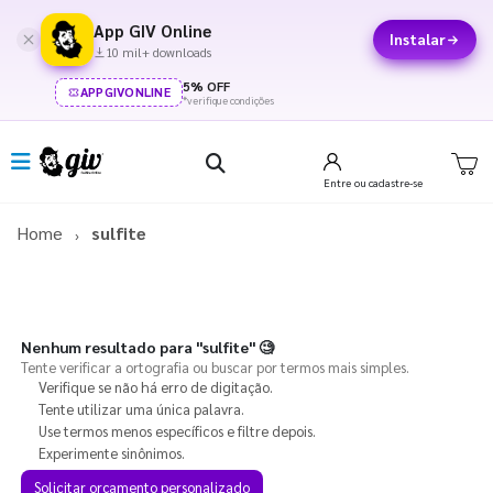
App GIV Online
Instalar
10 mil+ downloads
5% OFF
APPGIVONLINE
*verifique condições
Entre
ou cadastre-se
Home
sulfite
Nenhum resultado para
"sulfite"
🧐
Tente verificar a ortografia ou buscar por termos mais simples.
Verifique se não há erro de digitação.
Tente utilizar uma única palavra.
Use termos menos específicos e filtre depois.
Experimente sinônimos.
Solicitar orçamento personalizado