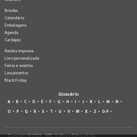
Brindes
Calendário
Embalagens
Agenda
Cardápio
Revista Impressa
Livro personalizado
Feiras e eventos
Lançamentos
Black Friday
Glossário
A
B
C
D
E
F
G
H
I
J
K
L
M
N
O
P
Q
R
S
T
U
V
W
X
Z
0-9
Copyright © 2026 - WBL Gráfica e Editora Ltda.