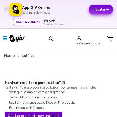
App GIV Online
Instalar
10 mil+ downloads
5% OFF
APPGIVONLINE
*verifique condições
Entre
ou cadastre-se
Home
sulfite
Nenhum resultado para
"sulfite"
🧐
Tente verificar a ortografia ou buscar por termos mais simples.
Verifique se não há erro de digitação.
Tente utilizar uma única palavra.
Use termos menos específicos e filtre depois.
Experimente sinônimos.
Solicitar orçamento personalizado