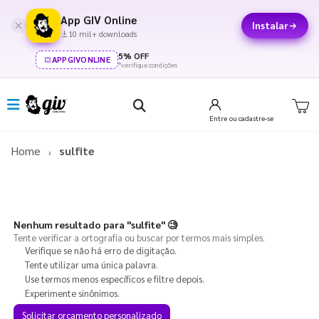
App GIV Online
Instalar
10 mil+ downloads
5% OFF
APPGIVONLINE
*verifique condições
Entre
ou cadastre-se
Home
sulfite
Nenhum resultado para
"sulfite"
🧐
Tente verificar a ortografia ou buscar por termos mais simples.
Verifique se não há erro de digitação.
Tente utilizar uma única palavra.
Use termos menos específicos e filtre depois.
Experimente sinônimos.
Solicitar orçamento personalizado