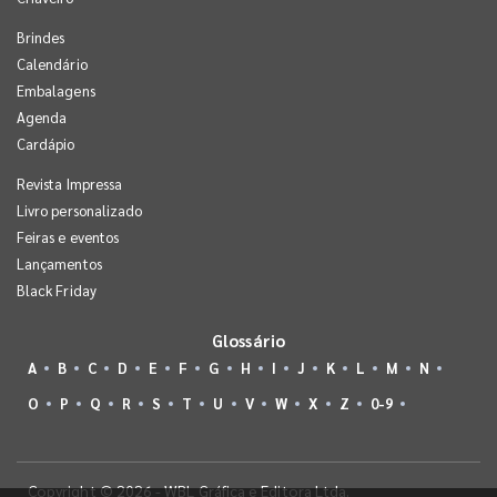
Brindes
Calendário
Embalagens
Agenda
Cardápio
Revista Impressa
Livro personalizado
Feiras e eventos
Lançamentos
Black Friday
Glossário
A
B
C
D
E
F
G
H
I
J
K
L
M
N
O
P
Q
R
S
T
U
V
W
X
Z
0-9
Copyright © 2026 - WBL Gráfica e Editora Ltda.