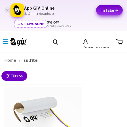
App GIV Online
Instalar
10 mil+ downloads
5% OFF
APPGIVONLINE
*verifique condições
Entre
ou cadastre-se
Home
sulfite
Filtros