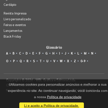
Cardápio
Revista Impressa
Livro personalizado
Feiras e eventos
Lançamentos
Black Friday
Glossário
A
B
C
D
E
F
G
H
I
J
K
L
M
N
O
P
Q
R
S
T
U
V
W
X
Z
0-9
Copyright © 2026 - WBL Gráfica e Editora Ltda.
Utilizamos cookies para personalizar anúncios e melhorar a sua
CNPJ 08.142.850/0001-36 - Rua Prefeito Takume Koike, 499 -
Núcleo Itaim - Ferraz de Vasconcelos - SP - CEP 08538-100
experiência no site. Ao continuar navegando, você concorda com
a nossa
Política de privacidade
Li e aceito a Política de privacidade.