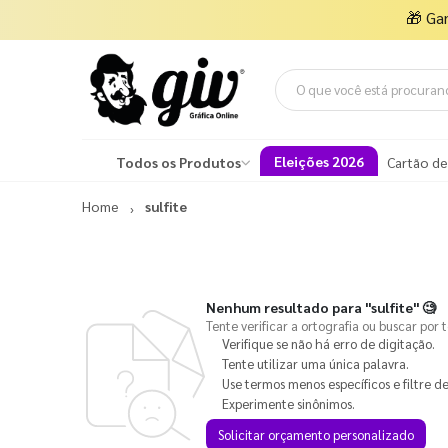
🎁
Ga
Eleições 2026
Todos os Produtos
Cartão de
Home
sulfite
Nenhum resultado para
"sulfite"
🧐
Tente verificar a ortografia ou buscar por 
Verifique se não há erro de digitação.
Tente utilizar uma única palavra.
Use termos menos específicos e filtre de
Experimente sinônimos.
Solicitar orçamento personalizado