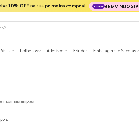
nhe
10% OFF
na sua
primeira compra
!
BEMVINDOGIV
CUPOM
 Visita
Folhetos
Adesivos
Brindes
Embalagens e Sacolas
termos mais simples.
pois.