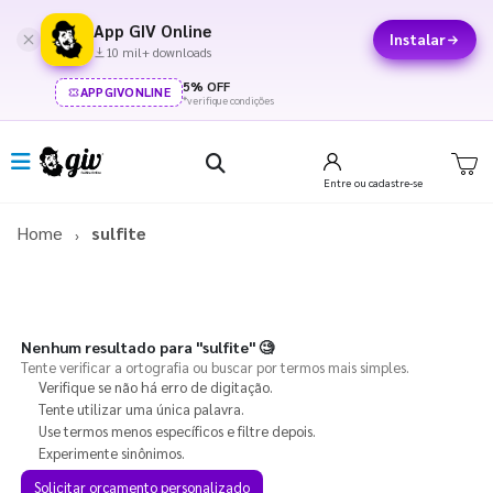
App GIV Online
Instalar
10 mil+ downloads
5% OFF
APPGIVONLINE
*verifique condições
Entre
ou cadastre-se
Home
sulfite
Nenhum resultado para
"sulfite"
🧐
Tente verificar a ortografia ou buscar por termos mais simples.
Verifique se não há erro de digitação.
Tente utilizar uma única palavra.
Use termos menos específicos e filtre depois.
Experimente sinônimos.
Solicitar orçamento personalizado