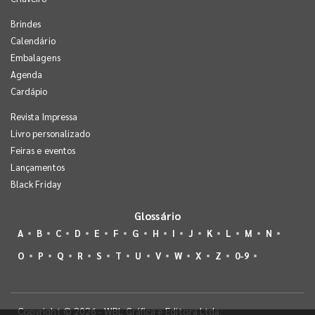
Brindes
Calendário
Embalagens
Agenda
Cardápio
Revista Impressa
Livro personalizado
Feiras e eventos
Lançamentos
Black Friday
Glossário
A
B
C
D
E
F
G
H
I
J
K
L
M
N
O
P
Q
R
S
T
U
V
W
X
Z
0-9
Copyright © 2026 - WBL Gráfica e Editora Ltda.