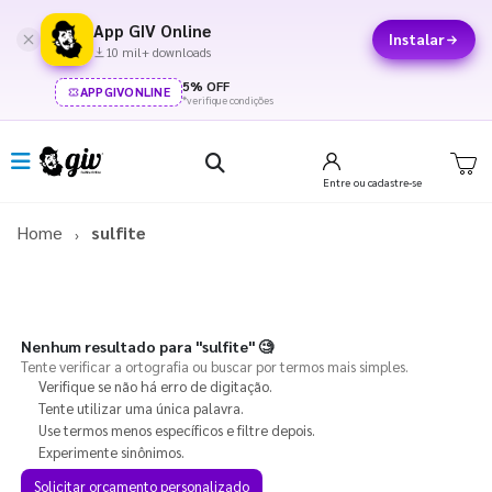
App GIV Online
Instalar
10 mil+ downloads
5% OFF
APPGIVONLINE
*verifique condições
Entre
ou cadastre-se
Home
sulfite
Nenhum resultado para
"sulfite"
🧐
Tente verificar a ortografia ou buscar por termos mais simples.
Verifique se não há erro de digitação.
Tente utilizar uma única palavra.
Use termos menos específicos e filtre depois.
Experimente sinônimos.
Solicitar orçamento personalizado