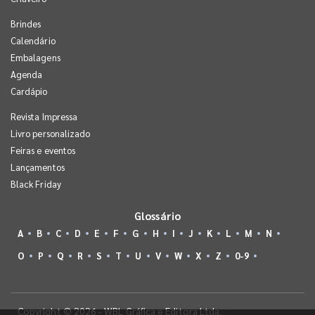
Brindes
Calendário
Embalagens
Agenda
Cardápio
Revista Impressa
Livro personalizado
Feiras e eventos
Lançamentos
Black Friday
Glossário
A
B
C
D
E
F
G
H
I
J
K
L
M
N
O
P
Q
R
S
T
U
V
W
X
Z
0-9
Copyright © 2026 - WBL Gráfica e Editora Ltda.