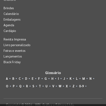
Brindes
Calendário
Embalagens
Agenda
Cardápio
Revista Impressa
Livro personalizado
Feiras e eventos
Lançamentos
Black Friday
Glossário
A
B
C
D
E
F
G
H
I
J
K
L
M
N
O
P
Q
R
S
T
U
V
W
X
Z
0-9
Copyright © 2026 - WBL Gráfica e Editora Ltda.