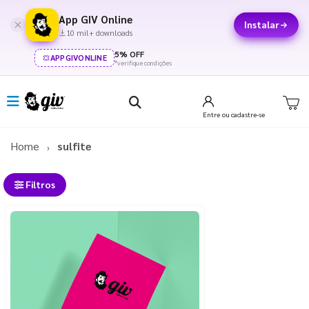
App GIV Online
Instalar
10 mil+ downloads
5% OFF
APPGIVONLINE
*verifique condições
Entre
ou cadastre-se
Home
sulfite
Filtros