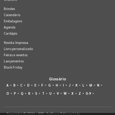
Brindes
Calendário
Embalagens
Agenda
Cardápio
Revista Impressa
Livro personalizado
Feiras e eventos
Lançamentos
Black Friday
Glossário
A
B
C
D
E
F
G
H
I
J
K
L
M
N
O
P
Q
R
S
T
U
V
W
X
Z
0-9
Copyright © 2026 - WBL Gráfica e Editora Ltda.