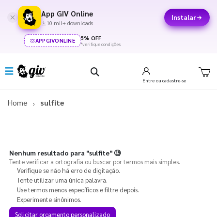
App GIV Online
Instalar
10 mil+ downloads
5% OFF
APPGIVONLINE
*verifique condições
Entre
ou cadastre-se
Home
sulfite
Nenhum resultado para
"sulfite"
🧐
Tente verificar a ortografia ou buscar por termos mais simples.
Verifique se não há erro de digitação.
Tente utilizar uma única palavra.
Use termos menos específicos e filtre depois.
Experimente sinônimos.
Solicitar orçamento personalizado