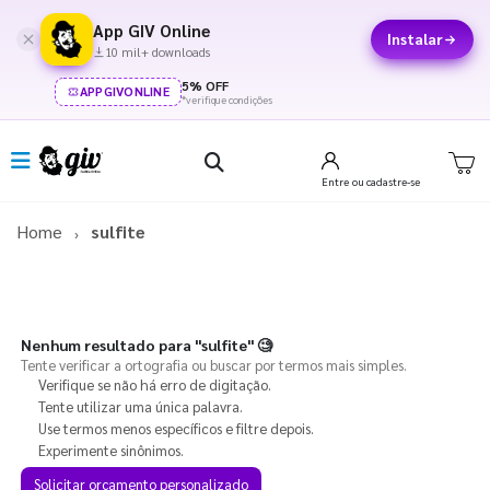
App GIV Online
Instalar
10 mil+ downloads
5% OFF
APPGIVONLINE
*verifique condições
Entre
ou cadastre-se
Home
sulfite
Nenhum resultado para
"sulfite"
🧐
Tente verificar a ortografia ou buscar por termos mais simples.
Verifique se não há erro de digitação.
Tente utilizar uma única palavra.
Use termos menos específicos e filtre depois.
Experimente sinônimos.
Solicitar orçamento personalizado