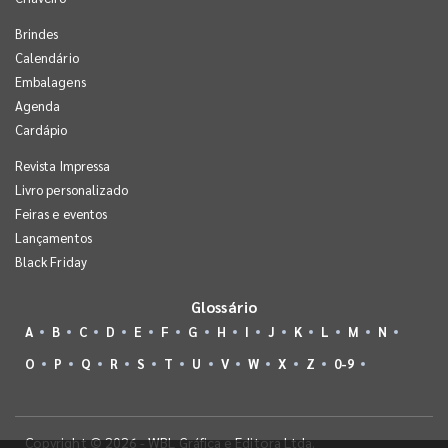
Brindes
Calendário
Embalagens
Agenda
Cardápio
Revista Impressa
Livro personalizado
Feiras e eventos
Lançamentos
Black Friday
Glossário
A
B
C
D
E
F
G
H
I
J
K
L
M
N
O
P
Q
R
S
T
U
V
W
X
Z
0-9
Copyright © 2026 - WBL Gráfica e Editora Ltda.