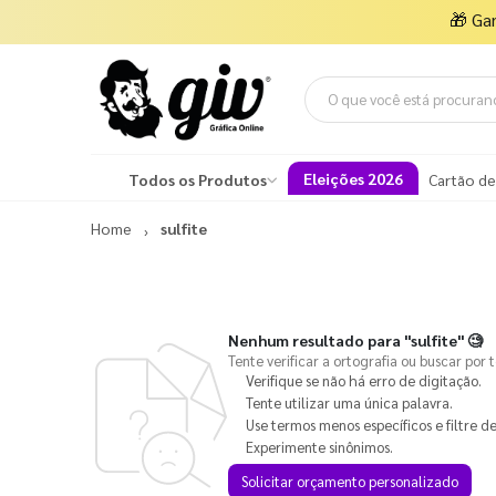
🎁
Ga
Eleições 2026
Todos os Produtos
Cartão de
Home
sulfite
Nenhum resultado para
"sulfite"
🧐
Tente verificar a ortografia ou buscar por 
Verifique se não há erro de digitação.
Tente utilizar uma única palavra.
Use termos menos específicos e filtre de
Experimente sinônimos.
Solicitar orçamento personalizado