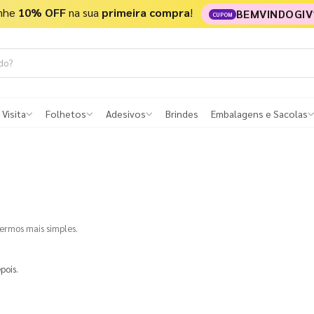
nhe
10% OFF
na sua
primeira compra
!
BEMVINDOGIV
CUPOM
 Visita
Folhetos
Adesivos
Brindes
Embalagens e Sacolas
termos mais simples.
pois.