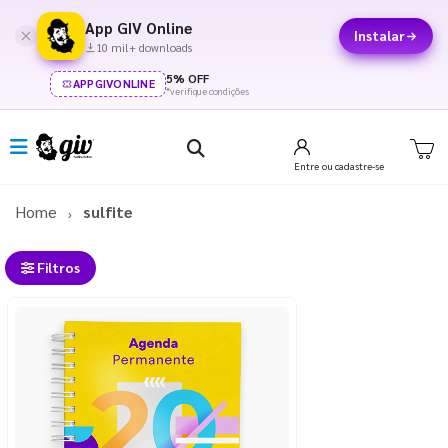
App GIV Online
Instalar
10 mil+ downloads
5% OFF
APPGIVONLINE
*verifique condições
Entre
ou cadastre-se
Home
sulfite
Filtros