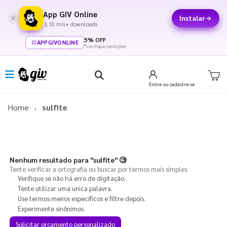
App GIV Online
Instalar
10 mil+ downloads
5% OFF
APPGIVONLINE
*verifique condições
Entre
ou cadastre-se
Home
sulfite
Nenhum resultado para
"sulfite"
🧐
Tente verificar a ortografia ou buscar por termos mais simples.
Verifique se não há erro de digitação.
Tente utilizar uma única palavra.
Use termos menos específicos e filtre depois.
Experimente sinônimos.
Solicitar orçamento personalizado