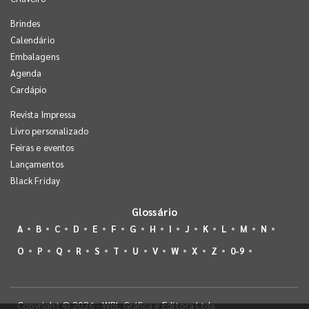
Brindes
Calendário
Embalagens
Agenda
Cardápio
Revista Impressa
Livro personalizado
Feiras e eventos
Lançamentos
Black Friday
Glossário
A
B
C
D
E
F
G
H
I
J
K
L
M
N
O
P
Q
R
S
T
U
V
W
X
Z
0-9
Copyright © 2026 - WBL Gráfica e Editora Ltda.