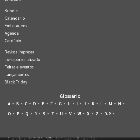
Brindes
Calendário
Embalagens
Agenda
Cardápio
Revista Impressa
Livro personalizado
Feiras e eventos
Lançamentos
Black Friday
Glossário
A
B
C
D
E
F
G
H
I
J
K
L
M
N
O
P
Q
R
S
T
U
V
W
X
Z
0-9
Copyright © 2026 - WBL Gráfica e Editora Ltda.