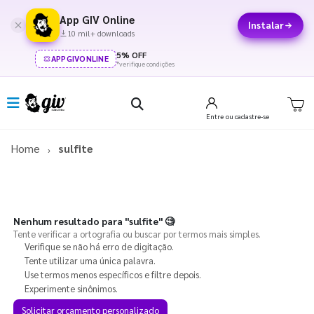
App GIV Online
Instalar
10 mil+ downloads
5% OFF
APPGIVONLINE
*verifique condições
Entre
ou cadastre-se
Home
sulfite
Nenhum resultado para
"sulfite"
🧐
Tente verificar a ortografia ou buscar por termos mais simples.
Verifique se não há erro de digitação.
Tente utilizar uma única palavra.
Use termos menos específicos e filtre depois.
Experimente sinônimos.
Solicitar orçamento personalizado