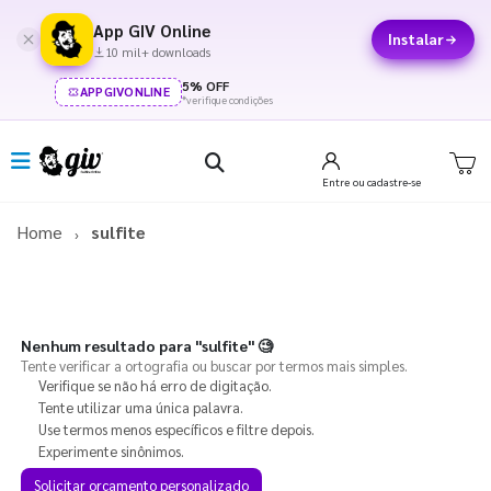
App GIV Online
Instalar
10 mil+ downloads
5% OFF
APPGIVONLINE
*verifique condições
Entre
ou cadastre-se
Home
sulfite
Nenhum resultado para
"sulfite"
🧐
Tente verificar a ortografia ou buscar por termos mais simples.
Verifique se não há erro de digitação.
Tente utilizar uma única palavra.
Use termos menos específicos e filtre depois.
Experimente sinônimos.
Solicitar orçamento personalizado