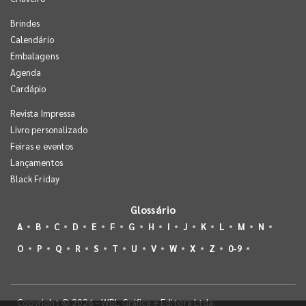
Brindes
Calendário
Embalagens
Agenda
Cardápio
Revista Impressa
Livro personalizado
Feiras e eventos
Lançamentos
Black Friday
Glossário
A
B
C
D
E
F
G
H
I
J
K
L
M
N
O
P
Q
R
S
T
U
V
W
X
Z
0-9
Copyright © 2026 - WBL Gráfica e Editora Ltda.