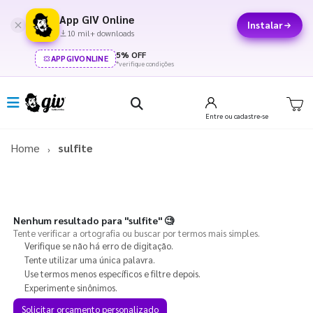
App GIV Online
Instalar
10 mil+ downloads
5% OFF
APPGIVONLINE
*verifique condições
Entre
ou cadastre-se
Home
sulfite
Nenhum resultado para
"sulfite"
🧐
Tente verificar a ortografia ou buscar por termos mais simples.
Verifique se não há erro de digitação.
Tente utilizar uma única palavra.
Use termos menos específicos e filtre depois.
Experimente sinônimos.
Solicitar orçamento personalizado