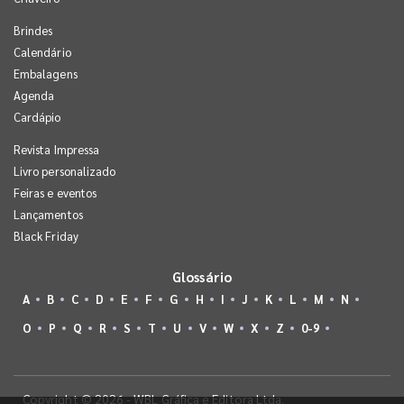
Brindes
Calendário
Embalagens
Agenda
Cardápio
Revista Impressa
Livro personalizado
Feiras e eventos
Lançamentos
Black Friday
Glossário
A
B
C
D
E
F
G
H
I
J
K
L
M
N
O
P
Q
R
S
T
U
V
W
X
Z
0-9
Copyright © 2026 - WBL Gráfica e Editora Ltda.