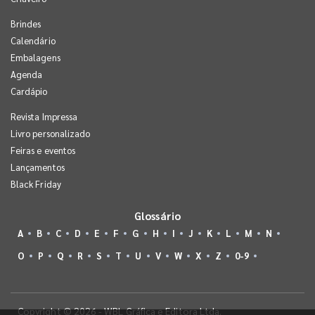
Brindes
Calendário
Embalagens
Agenda
Cardápio
Revista Impressa
Livro personalizado
Feiras e eventos
Lançamentos
Black Friday
Glossário
A
B
C
D
E
F
G
H
I
J
K
L
M
N
O
P
Q
R
S
T
U
V
W
X
Z
0-9
Copyright © 2026 - WBL Gráfica e Editora Ltda.