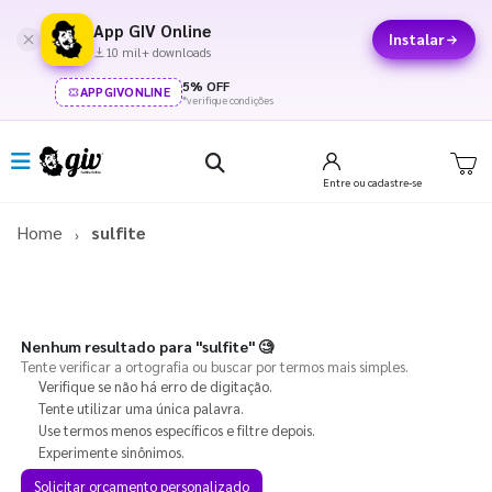
App GIV Online
Instalar
10 mil+ downloads
5% OFF
APPGIVONLINE
*verifique condições
Entre
ou cadastre-se
Home
sulfite
Nenhum resultado para
"sulfite"
🧐
Tente verificar a ortografia ou buscar por termos mais simples.
Verifique se não há erro de digitação.
Tente utilizar uma única palavra.
Use termos menos específicos e filtre depois.
Experimente sinônimos.
Solicitar orçamento personalizado