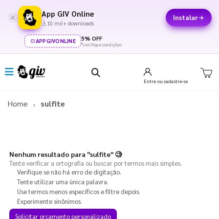
App GIV Online
Instalar
10 mil+ downloads
5% OFF
APPGIVONLINE
*verifique condições
Entre
ou cadastre-se
Home
sulfite
Nenhum resultado para
"sulfite"
🧐
Tente verificar a ortografia ou buscar por termos mais simples.
Verifique se não há erro de digitação.
Tente utilizar uma única palavra.
Use termos menos específicos e filtre depois.
Experimente sinônimos.
Solicitar orçamento personalizado