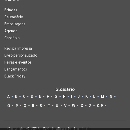
Brindes
Calendário
Embalagens
Agenda
Cardápio
Revista Impressa
Livro personalizado
Feiras e eventos
Lançamentos
Black Friday
Glossário
A
B
C
D
E
F
G
H
I
J
K
L
M
N
O
P
Q
R
S
T
U
V
W
X
Z
0-9
Copyright © 2026 - WBL Gráfica e Editora Ltda.