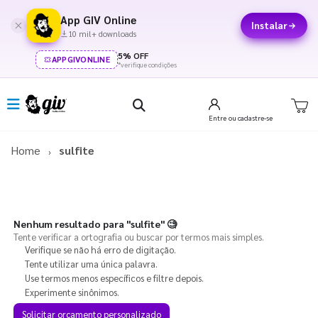
App GIV Online
Instalar
10 mil+ downloads
5% OFF
APPGIVONLINE
*verifique condições
Entre
ou cadastre-se
Home
sulfite
Nenhum resultado para
"sulfite"
🧐
Tente verificar a ortografia ou buscar por termos mais simples.
Verifique se não há erro de digitação.
Tente utilizar uma única palavra.
Use termos menos específicos e filtre depois.
Experimente sinônimos.
Solicitar orçamento personalizado