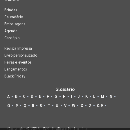
Brindes
Calendário
Embalagens
Agenda
Cardápio
Revista Impressa
Livro personalizado
Feiras e eventos
Lançamentos
Black Friday
Glossário
A
B
C
D
E
F
G
H
I
J
K
L
M
N
O
P
Q
R
S
T
U
V
W
X
Z
0-9
Copyright © 2026 - WBL Gráfica e Editora Ltda.