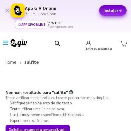
App GIV Online
Instalar
10 mil+ downloads
5% OFF
APPGIVONLINE
*verifique condições
Entre
ou cadastre-se
Home
sulfite
Nenhum resultado para
"sulfite"
🧐
Tente verificar a ortografia ou buscar por termos mais simples.
Verifique se não há erro de digitação.
Tente utilizar uma única palavra.
Use termos menos específicos e filtre depois.
Experimente sinônimos.
Solicitar orçamento personalizado