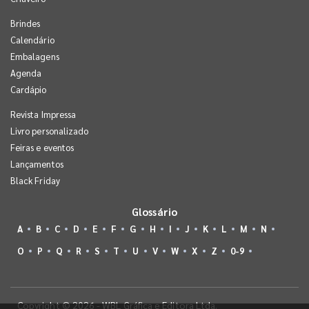
Brindes
Calendário
Embalagens
Agenda
Cardápio
Revista Impressa
Livro personalizado
Feiras e eventos
Lançamentos
Black Friday
Glossário
A
B
C
D
E
F
G
H
I
J
K
L
M
N
O
P
Q
R
S
T
U
V
W
X
Z
0-9
Copyright © 2026 - WBL Gráfica e Editora Ltda.